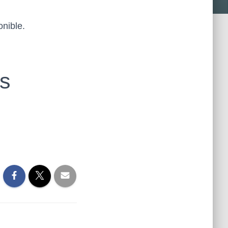
nible.
s