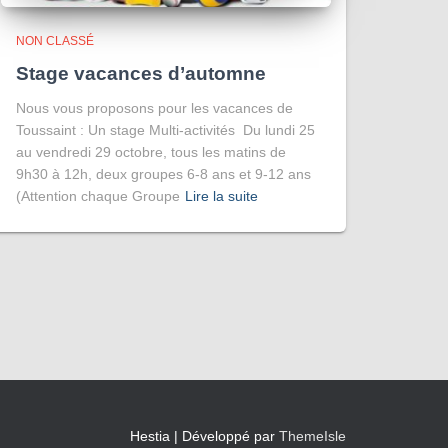
NON CLASSÉ
Stage vacances d’automne
Nous vous proposons pour les vacances de
Toussaint : Un stage Multi-activités Du lundi 25
au vendredi 29 octobre, tous les matins de
9h30 à 12h, deux groupes 6-8 ans et 9-12 ans
(Attention chaque Groupe
Lire la suite
Hestia | Développé par
ThemeIsle